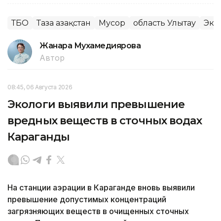
ТБО
Таза Қазақстан
Мусор
область Улытау
Эко
Жанара Мухамедиярова
Автор
08:45, 06 Августа 2026
Экологи выявили превышение
вредных веществ в сточных водах
Караганды
На станции аэрации в Караганде вновь выявили
превышение допустимых концентраций
загрязняющих веществ в очищенных сточных