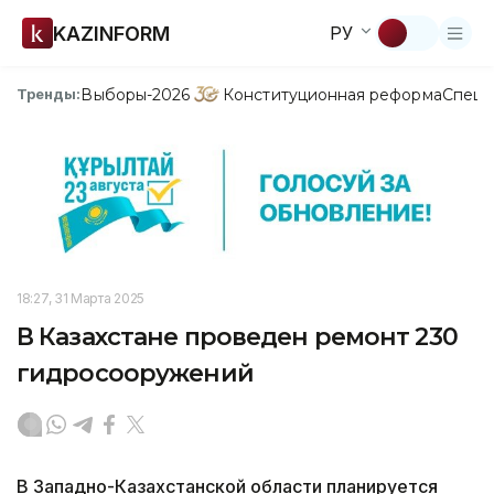
KAZINFORM
РУ
Выборы-2026
Конституционная реформа
Спецп
Тренды:
18:27, 31 Марта 2025
В Казахстане проведен ремонт 230
гидросооружений
В Западно-Казахстанской области планируется