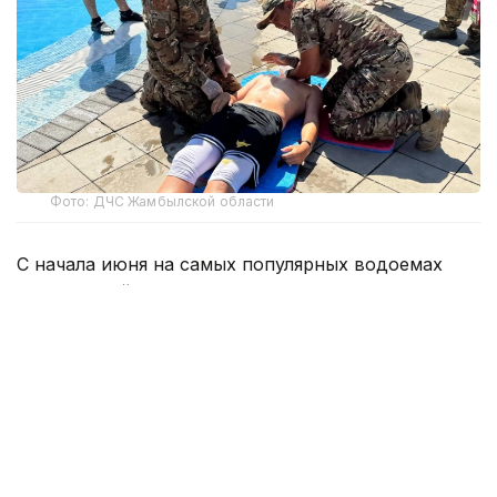
Фото: ДЧС Жамбылской области
С начала июня на самых популярных водоемах
Жамбылской области круглосуточно дежурят
спасатели. Посты развернуты в местах массового
отдыха, а мобильные группы патрулируют
удаленные и потенциально опасные участки.
За это время сотрудникам оперативно-
спасательного отряда уже дважды пришлось
приходить на помощь людям, оказавшимся