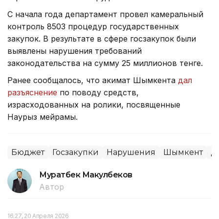
С начала года департамент провел камеральный
контроль 8503 процедур государственных
закупок. В результате в сфере госзакупок были
выявлены нарушения требований
законодательства на сумму 25 миллионов тенге.
Ранее сообщалось, что акимат Шымкента
дал
разъяснение
по поводу средств,
израсходованных на ролики, посвященные
Наурыз мейрамы.
Бюджет
Госзакупки
Нарушения
Шымкент
Д
Муратбек Макулбеков
Автор
16:27, 20 Апреля 2026