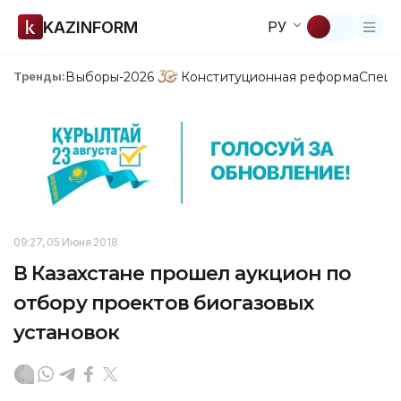
KAZINFORM
РУ
Выборы-2026
Конституционная реформа
Спецп
Тренды:
09:27, 05 Июня 2018
В Казахстане прошел аукцион по
отбору проектов биогазовых
установок