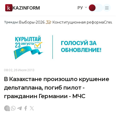
KAZINFORM
РУ
Выборы-2026
Конституционная реформа
Спецп
Тренды:
08:02, 26 Июля 2013
В Казахстане произошло крушение
дельтаплана, погиб пилот -
гражданин Германии - МЧС