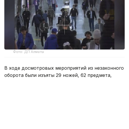
Фото: ДП Алматы
В ходе досмотровых мероприятий из незаконного
оборота были изъяты 29 ножей, 62 предмета,
конструктивно схожих с кастетами, а также 4
боеприпаса.
Ежедневно услугами подземного транспорта
пользуются от 110 до 130 тысяч пассажиров,
поэтому обеспечению общественного порядка
здесь уделяется особое внимание.