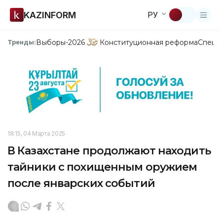
KAZINFORM
РУ
Выборы-2026
Конституционная реформа
Спецп
Тренды:
18:15, 04 Марта 2025
В Казахстане продолжают находить
тайники с похищенным оружием
после январских событий