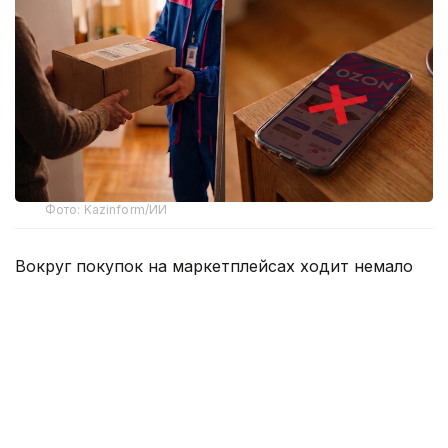
Фото: Kazinform/ИИ
Вокруг покупок на маркетплейсах ходит немало
баек, и одна из них звучит весьма убедительно –
если слишком часто отправлять заказы обратно,
однажды площадка сочтет клиента невыгодным и
закроет ему доступ к аккаунту. Одни
воспринимают это как негласное правило, другие
с недовольством считают, что это попытка
отпугнуть покупателей от законных возвратов.