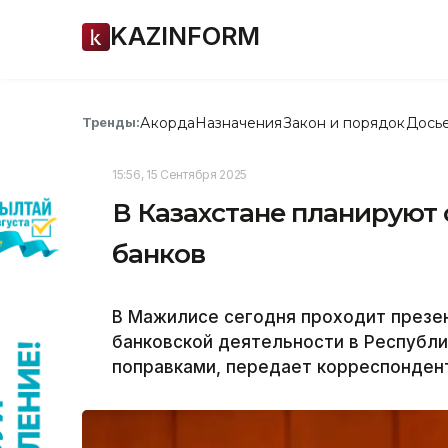
KAZINFORM
Акорда
Назначения
Закон и порядок
Дось
Тренды:
15:56, 15 Сентября 2025
В Казахстане планируют
банков
В Мажилисе сегодня проходит презен
банковской деятельности в Республ
поправками, передает корреспондент 