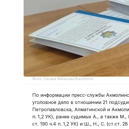
Фото: Оксана Матасова/Kazinform
По информации пресс-службы Акмолинск
уголовное дело в отношении 21 подсуди
Петропавловска, Алматинской и Акмолинско
п. 1,2 УК), ранее судимых А., а также М., К., 
ст. 190 ч.4 п. 1,2 УК) и Ш., Н., С. (ст.ст. 28