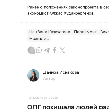
Ранее о положениях законопроекта в бе
экономист Олжас Худайбергенов.
Нацбанк Казахстана
Парламент
Зак
Мажилис
Данира Искакова
Автор
19:14, 05 Августа 2026
ОПГ похищала людей рад