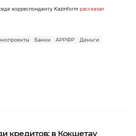
седе корреспонденту Kazinform
рассказал
онопроекты
Банки
АРРФР
Деньги
и кредитов: в Кокшетау