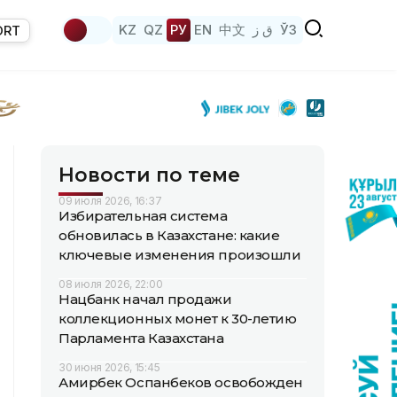
KZ
QZ
РУ
EN
中文
ق ز
ЎЗ
ORT
Новости по теме
09 июля 2026, 16:37
Избирательная система
обновилась в Казахстане: какие
ключевые изменения произошли
08 июля 2026, 22:00
Нацбанк начал продажи
коллекционных монет к 30-летию
Парламента Казахстана
30 июня 2026, 15:45
Амирбек Оспанбеков освобожден