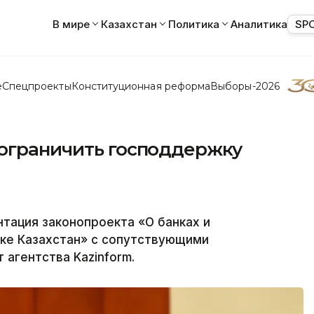
В мире
Казахстан
Политика
Аналитика
SP
е
Спецпроекты
Конституционная реформа
Выборы-2026
 ограничить господдержку
тация законопроекта «О банках и
ике Казахстан» с сопутствующими
агентства Kazinform.