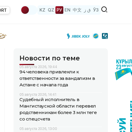
KZ
QZ
РУ
EN
中文
ق ز
ЎЗ
ORT
Новости по теме
05 августа 2026, 19:44
94 человека привлекли к
ответственности за вандализм в
Астане с начала года
05 августа 2026, 14:41
Судебный исполнитель в
Мангистауской области перевел
родственникам более 3 млн теңге
со спецсчета
05 августа 2026, 13:00