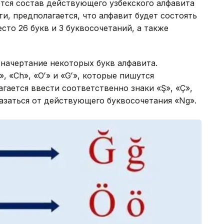
ется состав действующего узбекского алфавита
ти, предполагается, что алфавит будет состоять
есто 26 букв и 3 буквосочетаний, а также
 начертание некоторых букв алфавита.
, «Ch», «Oʻ» и «Gʻ», которые пишутся
гается ввести соответственно знаки «Ş», «Ç»,
казаться от действующего буквосочетания «Ng».