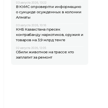
03 августа 2026, 13:22
В КУИС опровергли информацию
о суициде осужденных в колонии
Алматы
03 августа 2026, 10:16
КНБ Казахстана пресек
контрабанду наркотиков, оружия и
товаров на 3,9 млрд тенге
02 августа 2026, 12:05
Сбили животное на трассе: кто
заплатит за ремонт