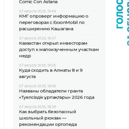
Comic Con Astana
07 августа 2026, 19:48
КМГ опроверг информацию о
переговорах с ExxonMobil по
расширению Кашагана
07 августа 2026, 19:37
Казахстан открыл инвесторам
доступ к малоизученным участкам
недр
07 августа 2026, 19:26
Куда сходить в Алматы 8 и 9
августа
07 августа 2026, 18:58
Названы обладатели гранта
«Тәуелсіздік ұрпақтары» 2026 года
07 августа 2026, 18:39
Как выбрать безопасный
школьный рюкзак —
рекомендации ортопеда