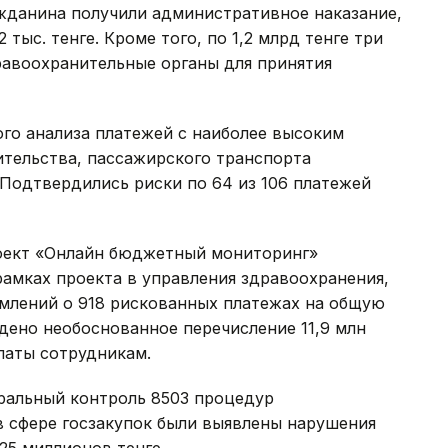
ажданина получили административное наказание,
тыс. тенге. Кроме того, по 1,2 млрд тенге три
равоохранительные органы для принятия
ого анализа платежей с наиболее высоким
ительства, пассажирского транспорта
Подтвердились риски по 64 из 106 платежей
роект «Онлайн бюджетный мониторинг»
рамках проекта в управления здравоохранения,
омлений о 918 рискованных платежах на общую
ждено необоснованное перечисление 11,9 млн
латы сотрудникам.
еральный контроль 8503 процедур
 в сфере госзакупок были выявлены нарушения
25 миллионов тенге.