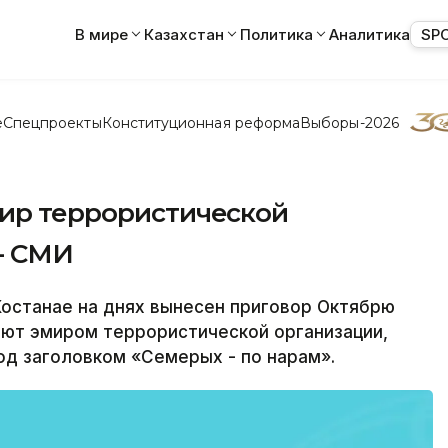
В мире
Казахстан
Политика
Аналитика
SP
е
Спецпроекты
Конституционная реформа
Выборы-2026
мир террористической
- СМИ
Костанае на днях вынесен приговор Октябрю
ают эмиром террористической организации,
од заголовком «Семерых - по нарам».