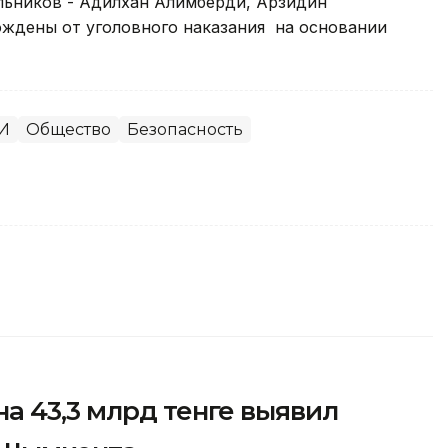
ельников - Адилхан Алимберди, Арзидин
ождены от уголовного наказания на основании
И
Общество
Безопасность
а 43,3 млрд тенге выявил