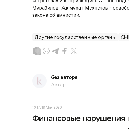
«строгача» и конфискацию. А трое под
Мурабилов, Халмурат Мухпулов - освоб
закона об амнистии.
Другие государственные органы
СМ
без автора
Автор
16:17, 19 Мая 2026
Финансовые нарушения н