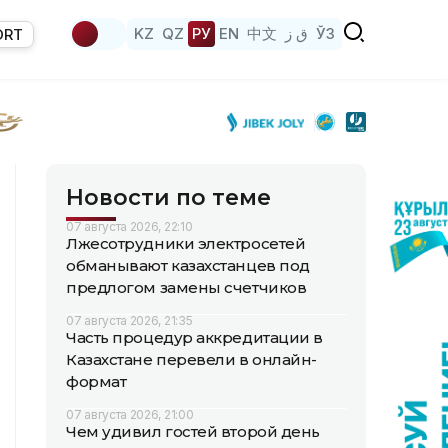
KZ
QZ
РУ
EN
中文
ق ز
ЎЗ
ORT
Новости по теме
07 августа 2026, 22:10
Лжесотрудники электросетей
обманывают казахстанцев под
предлогом замены счетчиков
07 августа 2026, 21:35
Часть процедур аккредитации в
Казахстане перевели в онлайн-
формат
07 августа 2026, 21:00
Чем удивил гостей второй день