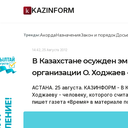
KAZINFORM
Акорда
Назначения
Закон и порядок
Дось
Тренды:
14:42, 25 Августа 2012
В Казахстане осужден э
организации О. Ходжаев 
АСТАНА. 25 августа. КАЗИНФОРМ - В 
Ходжаеву - человеку, которого счит
пишет газета «Время» в материале п