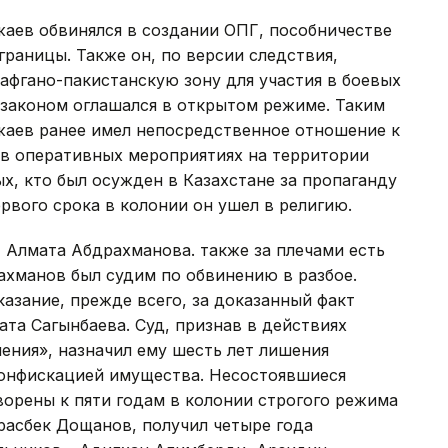
жаев обвинялся в создании ОПГ, пособничестве
раницы. Также он, по версии следствия,
 афгано-пакистанскую зону для участия в боевых
 законом оглашался в открытом режиме. Таким
джаев ранее имел непосредственное отношение к
 в оперативных мероприятиях на территории
х, кто был осужден в Казахстане за пропаганду
рвого срока в колонии он ушел в религию.
, Алмата Абдрахманова. также за плечами есть
рахманов был судим по обвинению в разбое.
казание, прежде всего, за доказанный факт
та Сагынбаева. Суд, признав в действиях
ения», назначил ему шесть лет лишения
конфискацией имущества. Несостоявшиеся
ворены к пяти годам в колонии строгого режима
расбек Дощанов, получил четыре года