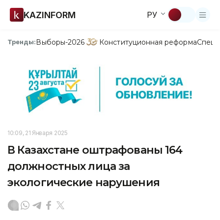
KAZINFORM
РУ
Выборы-2026
Конституционная реформа
Спецп
Тренды:
10:09, 21 Января 2025
В Казахстане оштрафованы 164
должностных лица за
экологические нарушения