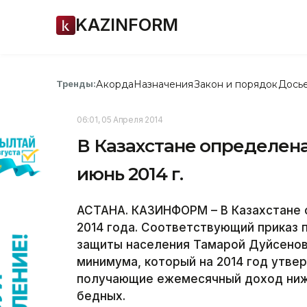
KAZINFORM
Акорда
Назначения
Закон и порядок
Дось
Тренды:
06:01, 05 Апреля 2014
В Казахстане определена
июнь 2014 г.
АСТАНА. КАЗИНФОРМ – В Казахстане о
2014 года. Соответствующий приказ 
защиты населения Тамарой Дуйсенов
минимума, который на 2014 год утвер
получающие ежемесячный доход ниже
бедных.