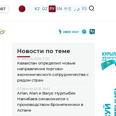
KZ
QZ
РУ
EN
中文
ق ز
ЎЗ
ORT
Новости по теме
07 августа 2026, 21:31
Казахстан определил новые
направления торгово-
экономического сотрудничества с
рядом стран
07 августа 2026, 16:42
Arlan, Alan и Barys: Нурлыбек
Налибаев ознакомился с
производством бронетехники в
Астане