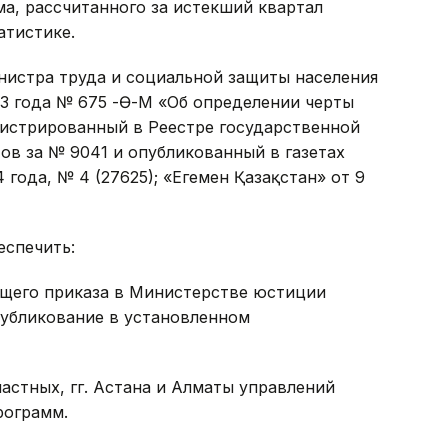
а, рассчитанного за истекший квартал
атистике.
нистра труда и социальной защиты населения
013 года № 675 -Ө-М «Об определении черты
егистрированный в Реестре государственной
в за № 9041 и опубликованный в газетах
 года, № 4 (27625); «Егемен Қазақстан» от 9
еспечить:
ящего приказа в Министерстве юстиции
публикование в установленном
астных, гг. Астана и Алматы управлений
рограмм.