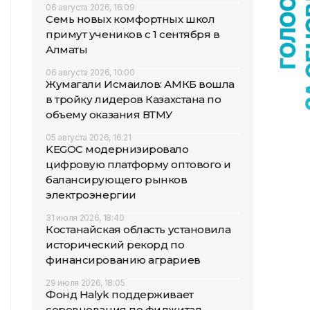
06 августа 2026, 16:09
Семь новых комфортных школ
примут учеников с 1 сентября в
Алматы
06 августа 2026, 10:00
Жумагали Исмаилов: АМКБ вошла
в тройку лидеров Казахстана по
объему оказания ВТМУ
05 августа 2026, 16:21
KEGOC модернизировало
цифровую платформу оптового и
балансирующего рынков
электроэнергии
31 июля 2026, 18:40
Костанайская область установила
исторический рекорд по
финансированию аграриев
29 июля 2026, 18:05
Фонд Halyk поддерживает
соревнования по фиджитал-