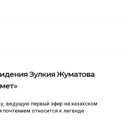
видения Зулкия Жуматова
рмет»
у, ведущую первый эфир на казахском
м почтением относится к легенде