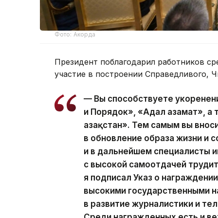
Фото: Акорда
Президент поблагодарил работников ср
участие в построении Справедливого, Ч
— Вы способствуете укоренен
и Порядок», «Адал азамат», а
Қазақстан». Тем самым вы вно
в обновление образа жизни и с
и в дальнейшем специалисты
с высокой самоотдачей трудит
я подписал Указ о награжден
высокими государственными н
в развитие журналистики и те
Среди награжденных есть и ве