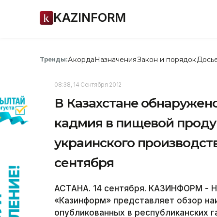
KAZINFORM
Акорда
Назначения
Закон и порядок
Дось
Тренды:
08:38, 14 Сентября 2012
В Казахстане обнаружен
кадмия в пищевой проду
украинского производства
сентября
АСТАНА. 14 сентября. КАЗИНФОРМ - 
«Казинформ» представляет обзор на
опубликованных в республиканских га