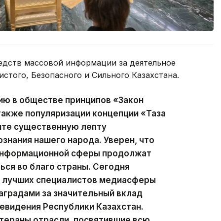
едств массовой информации за деятельное
истого, Безопасного и Сильного Казахстана.
ию в обществе принципов «Закон
 также популяризации концепции «Таза
сите существенную лепту
ознания нашего народа. Уверен, что
 информационной сферы продолжат
ься во благо страны. Сегодня
ии лучших специалистов медиасферы
аградами за значительный вклад
левидения Республики Казахстан.
тераны отрасли, посвятившие всю