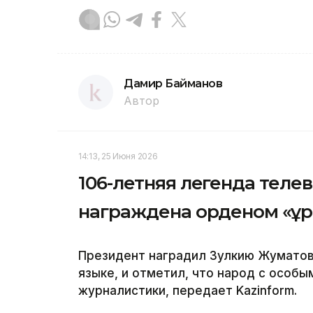
Дамир Байманов
Автор
14:13, 25 Июня 2026
106-летняя легенда теле
награждена орденом «Құ
Президент наградил Зулкию Жуматов
языке, и отметил, что народ с особы
журналистики, передает Kazinform.