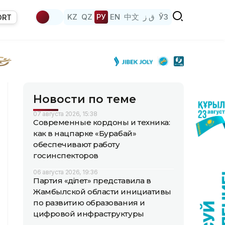
KZ
QZ
РУ
EN
中文
ق ز
ЎЗ
ORT
Новости по теме
07 августа 2026, 15:38
Современные кордоны и техника:
как в нацпарке «Бурабай»
обеспечивают работу
госинспекторов
06 августа 2026, 19:36
Партия «Әділет» представила в
Жамбылской области инициативы
по развитию образования и
цифровой инфраструктуры