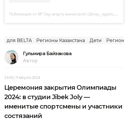
Публикация от ҚР Оқу-ағарту министрлігі (@oqu_agartu_ministrligi)
для BELTA
Регионы Казахстана
Дети
Регионы
Гульмира Байзакова
Автор
23:00, 11 Августа 2024
Церемония закрытия Олимпиады
2024: в студии Jibek Joly —
именитые спортсмены и участники
состязаний