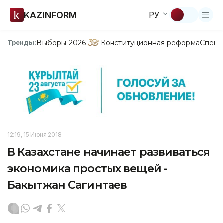
KAZINFORM
РУ
Выборы-2026
Конституционная реформа
Спецп
Тренды:
12:19, 15 Июня 2018
В Казахстане начинает развиваться
экономика простых вещей -
Бакытжан Сагинтаев