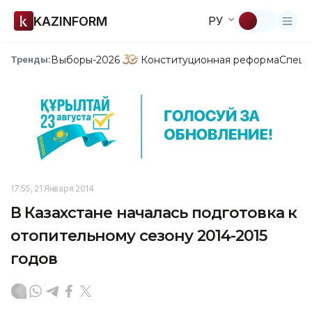
KAZINFORM
РУ
Выборы-2026
Конституционная реформа
Спецп
Тренды:
17:55, 21 Января 2014
В Казахстане началась подготовка к
отопительному сезону 2014-2015
годов