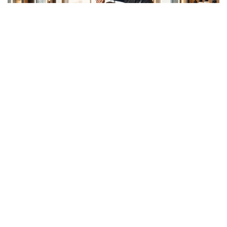
Фото: Kazinform/ИИ
Если анализировать базовый индекс цен,
включающий обычную стрижку и классическое
однотонное окрашивание, наиболее высокий
ценовой порог наблюдается в Астане и Алматы.
В столице верхняя планка за стрижку доходит
до 18 000 теңге, а покраска начинается от 15 000.
Также высокие цены на окрашивание
фиксируются в западных и северных регионах,
таких как Уральск и Павлодар, где стоимость
услуг в премиальных салонах может достигать 40