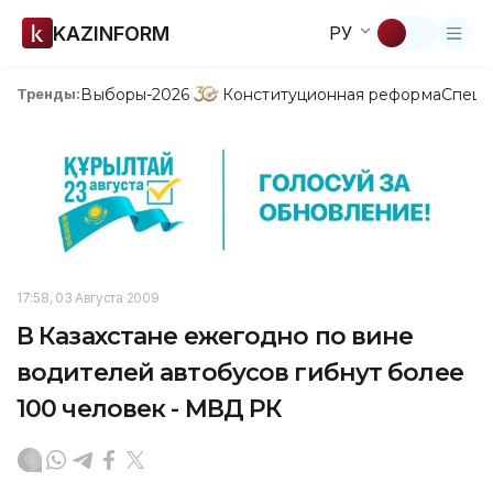
KAZINFORM
РУ
Выборы-2026
Конституционная реформа
Спецп
Тренды:
17:58, 03 Августа 2009
В Казахстане ежегодно по вине
водителей автобусов гибнут более
100 человек - МВД РК