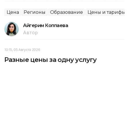
Цена
Регионы
Образование
Цены и тарифы
Айгерим Коппаева
Автор
10:15, 05 Августа 2026
Разные цены за одну услугу
выявили у Национального центра
экспертизы и сертификации
Департамент Агентства по защите и развитию
конкуренции Республики Казахстан по городу
Астана выявил нарушение антимонопольного
законодательства в деятельности АО