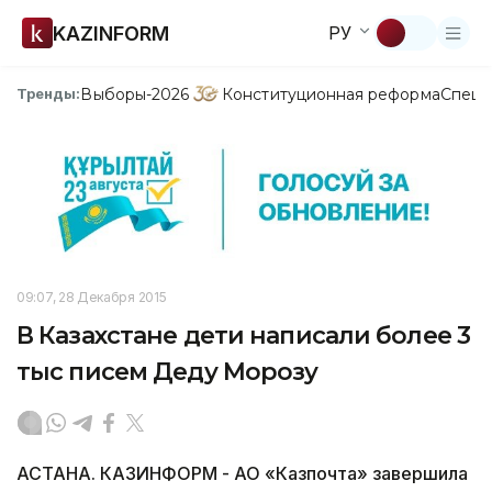
KAZINFORM
РУ
Выборы-2026
Конституционная реформа
Спецп
Тренды:
09:07, 28 Декабря 2015
В Казахстане дети написали более 3
тыс писем Деду Морозу
АСТАНА. КАЗИНФОРМ - АО «Казпочта» завершила