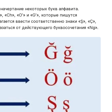
 начертание некоторых букв алфавита.
, «Ch», «Oʻ» и «Gʻ», которые пишутся
гается ввести соответственно знаки «Ş», «Ç»,
казаться от действующего буквосочетания «Ng».