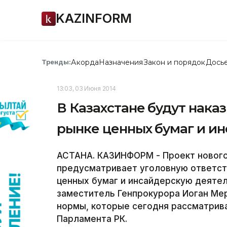
KAZINFORM
Акорда
Назначения
Закон и порядок
Дось
Тренды:
13:03, 03 Июня 2014
В Казахстане будут нака
рынке ценных бумаг и и
АСТАНА. КАЗИНФОРМ - Проект нового 
предусматривает уголовную ответст
ценных бумаг и инсайдерскую деяте
заместитель Генпрокурора Иоган Ме
нормы, которые сегодня рассматрива
Парламента РК.