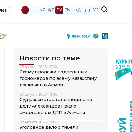
KZ
QZ
РУ
EN
中文
ق ز
ЎЗ
ORT
Новости по теме
07 августа 2026, 17:20
Схему продажи поддельных
госномеров по всему Казахстану
раскрыли в Алматы
07 августа 2026, 13:36
Суд рассмотрел апелляцию по
делу Александра Пака о
смертельном ДТП в Алматы
07 августа 2026, 12:13
Уголовное дело о гибели