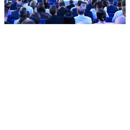
Фото: пресс-служба Мажилиса
Форум собрал парламентские делегации
и дипломатических представителей Беларуси,
России, Узбекистана, Мьянмы, Кыргызстана,
Азербайджана, Таджикистана, Вьетнама, Сербии,
Венесуэлы, Кубы, Китая, Монголии и Лаоса.
Мероприятие прошло в Бресте, который первым
принял на себя вероломный удар фашистской
Германии в июне 1941 года.