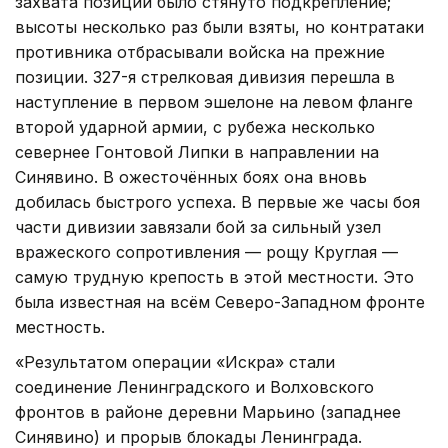
захвата позиций было стянуто подкрепление;
высоты несколько раз были взяты, но контратаки
противника отбрасывали войска на прежние
позиции. 327-я стрелковая дивизия перешла в
наступление в первом эшелоне на левом фланге
второй ударной армии, с рубежа несколько
севернее Гонтовой Липки в направлении на
Синявино. В ожесточённых боях она вновь
добилась быстрого успеха. В первые же часы боя
части дивизии завязали бой за сильный узел
вражеского сопротивления — рощу Круглая —
самую трудную крепость в этой местности. Это
была известная на всём Северо-Западном фронте
местность.
«Результатом операции «Искра» стали
соединение Ленинградского и Волховского
фронтов в районе деревни Марьино (западнее
Синявино) и прорыв блокады Ленинграда.