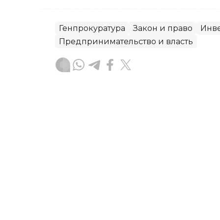
Генпрокуратура
Закон и право
Инв
Предпринимательство и власть
Адиль Саптаев
Автор
15:20, 06 Августа 2026
Халық қаһарманы Ивана Г
путь в Уральске