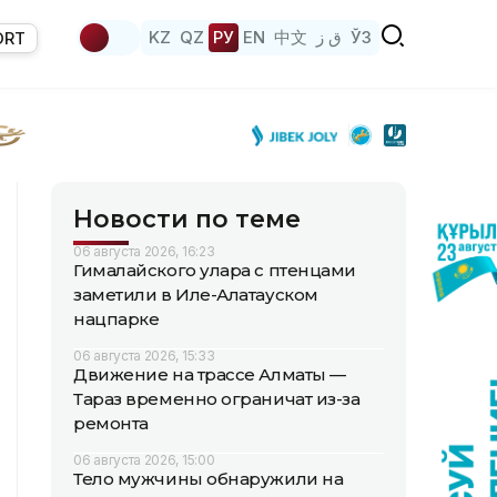
KZ
QZ
РУ
EN
中文
ق ز
ЎЗ
ORT
Новости по теме
06 августа 2026, 16:23
Гималайского улара с птенцами
заметили в Иле-Алатауском
нацпарке
06 августа 2026, 15:33
Движение на трассе Алматы —
Тараз временно ограничат из-за
ремонта
06 августа 2026, 15:00
Тело мужчины обнаружили на