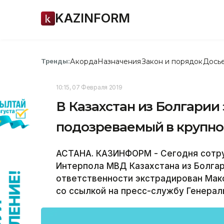
KAZINFORM
Акорда
Назначения
Закон и порядок
Дось
Тренды:
10:15, 07 Февраля 2019
В Казахстан из Болгарии
подозреваемый в крупн
АСТАНА. КАЗИНФОРМ - Сегодня сотру
Интерпола МВД Казахстана из Болгар
ответственности экстрадирован Мак
со ссылкой на пресс-службу Генерал