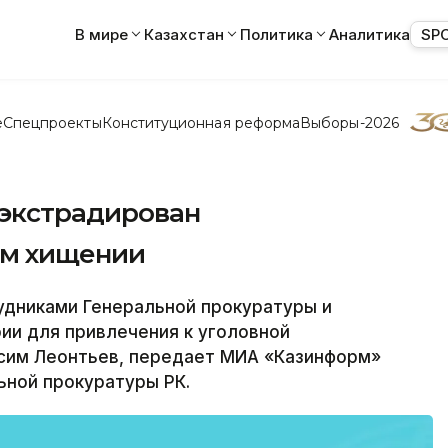
В мире
Казахстан
Политика
Аналитика
SP
е
Спецпроекты
Конституционная реформа
Выборы-2026
 экстрадирован
ом хищении
дниками Генеральной прокуратуры и
ии для привлечения к уголовной
сим Леонтьев, передает МИА «Казинформ»
ьной прокуратуры РК.