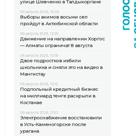
улице Шевченко в Талдыкоргане
06 августа 2026, 14:39
Выборы акимов восьми сел
пройдут в Актюбинской области
06 августа 2026, 13:25
Движение на направлении Хоргос
— Алматы ограничат 8 августа
06 августа 2026, 13:18
Двое подростков избили
школьника и сняли это на видео в
Мангистау
06 августа 2026, 13:12
Подпольный кредитный бизнес
на миллиард тенге раскрыли в
Костанае
06 августа 2026, 12:52
Электроснабжение восстановили
в Усть-Каменогорске после
урагана