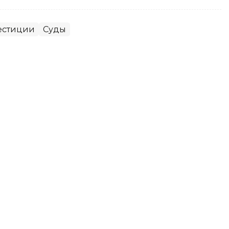
естиции
Суды
апича проводили в последний