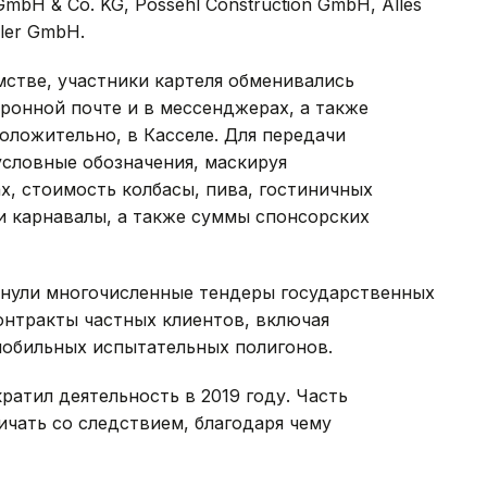
GmbH & Co. KG, Possehl Construction GmbH, Alles
eler GmbH.
стве, участники картеля обменивались
онной почте и в мессенджерах, а также
оложительно, в Касселе. Для передачи
условные обозначения, маскируя
х, стоимость колбасы, пива, гостиничных
и карнавалы, а также суммы спонсорских
онули многочисленные тендеры государственных
контракты частных клиентов, включая
мобильных испытательных полигонов.
ратил деятельность в 2019 году. Часть
чать со следствием, благодаря чему