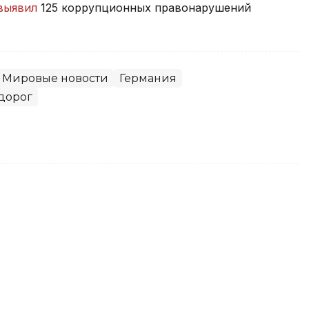
выявил
125 коррупционных правонарушений
Мировые новости
Германия
дорог
ения полиции Шымкента