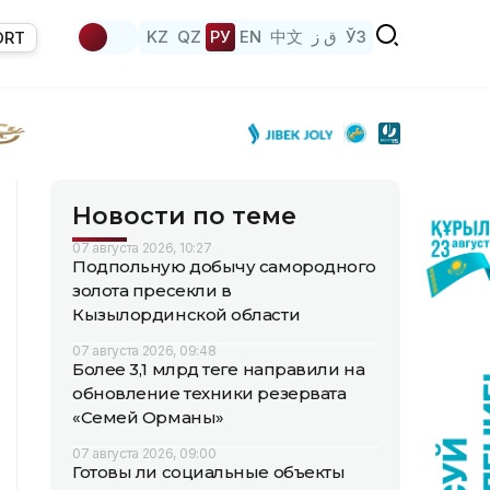
KZ
QZ
РУ
EN
中文
ق ز
ЎЗ
ORT
Новости по теме
07 августа 2026, 10:27
Подпольную добычу самородного
золота пресекли в
Кызылординской области
07 августа 2026, 09:48
Более 3,1 млрд теңге направили на
обновление техники резервата
«Семей Орманы»
07 августа 2026, 09:00
Готовы ли социальные объекты