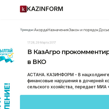
KAZINFORM
Акорда
Назначения
Закон и порядок
Дось
Тренды:
17:28, 29 Марта 2017
В КазАгро прокомменти
в ВКО
АСТАНА. КАЗИНФОРМ - В нацхолдинг
финансовые нарушения в дочерней к
сельского хозяйства, передает МИА 