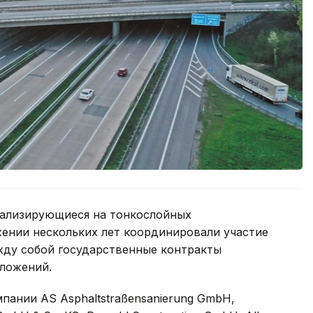
иализирующиеся на тонкослойных
жении нескольких лет координировали участие
жду собой государственные контракты
ложений.
пании AS Asphaltstraßensanierung GmbH,