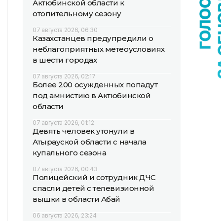
Актюбинской области к
отопительному сезону
07 августа 2026, 06:30
Казахстанцев предупредили о
неблагоприятных метеоусловиях
в шести городах
07 августа 2026, 02:17
Более 200 осужденных попадут
под амнистию в Актюбинской
области
07 августа 2026, 01:12
Девять человек утонули в
Атырауской области с начала
купального сезона
07 августа 2026, 00:43
Полицейский и сотрудник ДЧС
спасли детей с телевизионной
вышки в области Абай
06 августа 2026, 23:24