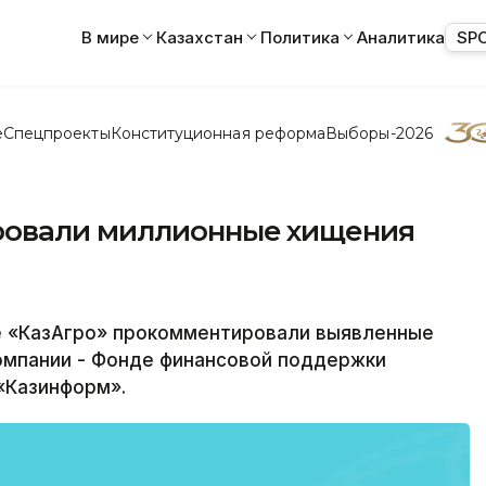
В мире
Казахстан
Политика
Аналитика
SP
е
Спецпроекты
Конституционная реформа
Выборы-2026
ровали миллионные хищения
е «КазАгро» прокомментировали выявленные
омпании - Фонде финансовой поддержки
«Казинформ».