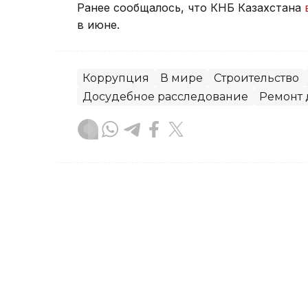
Ранее сообщалось, что КНБ Казахстана
в июне.
Коррупция
В мире
Строительство
Досудебное расследование
Ремонт 
Зарина Жакупова
Автор
20:13, 22 Июля 2026
Экс-начальника управл