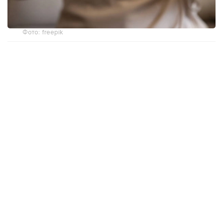
Фото: freepik
Новый механизм обеспечения разработан
Министерством здравоохранения. Об этом
сообщила и. о. директора департамента охраны
здоровья матери и ребенка МЗ РК Жанар Садуова.
Ранее слуховые аппараты предоставлялись
в рамках социальной защиты только отдельным
категориям граждан с инвалидностью вследствие
тяжелых нарушений слуха. После внесения
изменений в законодательство право на такую
помощь получили более широкие категории
пациентов, которым слухопротезирование
необходимо по заключению врача-сурдолога.
— Главная задача — обеспечить