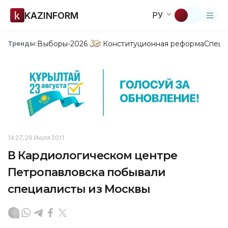
KAZINFORM
РУ
Выборы-2026
Конституционная реформа
Спецп
Тренды:
14:27, 29 Июля 2011
В Кардиологическом центре
Петропавловска побывали
специалисты из Москвы