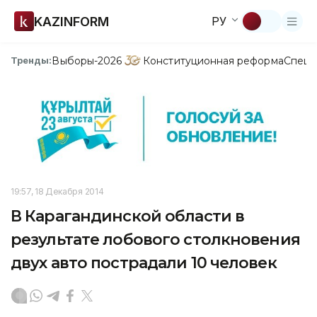
KAZINFORM
РУ
Выборы-2026
Конституционная реформа
Спецп
Тренды:
19:57, 18 Декабря 2014
В Карагандинской области в
результате лобового столкновения
двух авто пострадали 10 человек