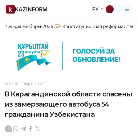
KAZINFORM
РУ
Выборы-2026
Конституционная реформа
Спецп
Тренды:
13:57, 24 Февраля 2014
В Карагандинской области спасены
из замерзающего автобуса 54
гражданина Узбекистана