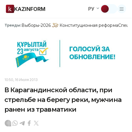
KAZINFORM
РУ
Выборы-2026
Конституционная реформа
Спецп
Тренды:
10:50, 16 Июля 2013
В Карагандинской области, при
стрельбе на берегу реки, мужчина
ранен из травматики