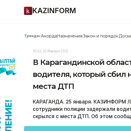
KAZINFORM
Акорда
Назначения
Закон и порядок
Дось
Тренды:
10:22, 25 Января 2012
В Карагандинской облас
водителя, который сбил 
места ДТП
КАРАГАНДА. 25 января. КАЗИНФОРМ /О
сотрудники полиции задержали води
скрылся с места ДТП. Об этом сообщ