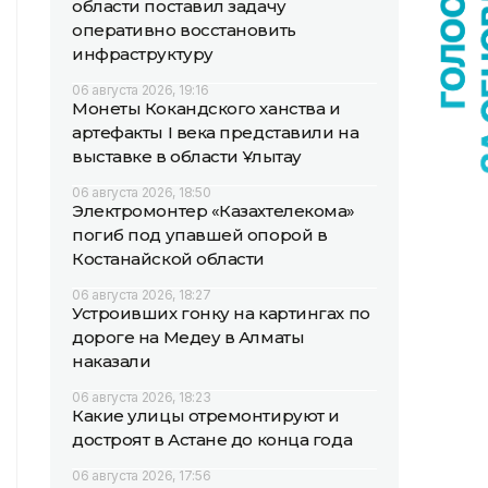
области поставил задачу
оперативно восстановить
инфраструктуру
06 августа 2026, 19:16
Монеты Кокандского ханства и
артефакты I века представили на
выставке в области Ұлытау
06 августа 2026, 18:50
Электромонтер «Казахтелекома»
погиб под упавшей опорой в
Костанайской области
06 августа 2026, 18:27
Устроивших гонку на картингах по
дороге на Медеу в Алматы
наказали
06 августа 2026, 18:23
Какие улицы отремонтируют и
достроят в Астане до конца года
06 августа 2026, 17:56