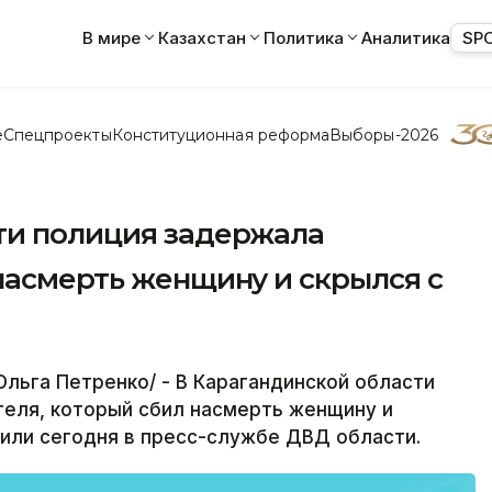
В мире
Казахстан
Политика
Аналитика
SP
е
Спецпроекты
Конституционная реформа
Выборы-2026
ти полиция задержала
насмерть женщину и скрылся с
льга Петренко/ - В Карагандинской области
теля, который сбил насмерть женщину и
или сегодня в пресс-службе ДВД области.