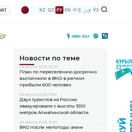
KZ
QZ
РУ
EN
中文
ق ز
ЎЗ
ORT
Новости по теме
06 августа 2026, 22:26
План по переселению досрочно
выполнили в ВКО: в регион
прибыли 600 человек
06 августа 2026, 19:52
Двух туристов из России
эвакуировали с высоты 3510
метров Алматинской области
06 августа 2026, 19:30
ВКО после непогоды: аким