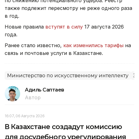
по снижению потенциального ущерба. Реестр
также подлежит пересмотру не реже одного раза
в год.
Новые правила
вступят в силу
17 августа 2026
года.
Ранее стало известно,
как изменились тарифы
на
связь и почтовые услуги в Казахстане.
Министерство по искусственному интеллекту
З
Адиль Саптаев
Автор
16:07, 06 Августа 2026
В Казахстане создадут комиссию
для досудебного урегулирования