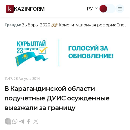
KAZINFORM
РУ
Выборы-2026
Конституционная реформа
Спецп
Тренды:
11:47, 28 Августа 2014
В Карагандинской области
подучетные ДУИС осужденные
выезжали за границу