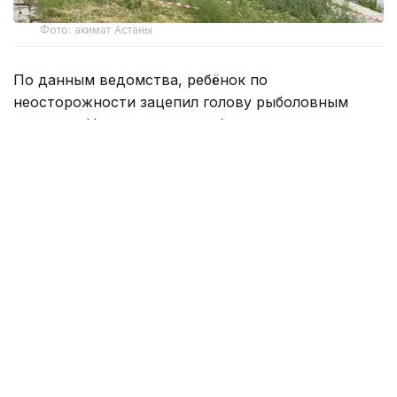
Фото: акимат Астаны
По данным ведомства, ребёнок по
неосторожности зацепил голову рыболовным
крючком. Находившиеся поблизости спасатели,
дежурившие на модульной капсуле, оперативно
оказали пострадавшему первую помощь до
прибытия бригады скорой медицинской помощи.