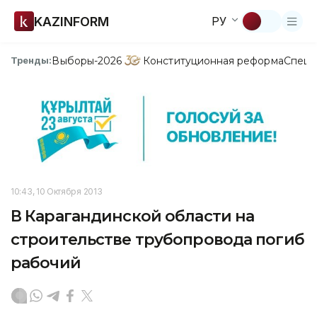
KAZINFORM
РУ
Выборы-2026
Конституционная реформа
Спецп
Тренды:
10:43, 10 Октября 2013
В Карагандинской области на
строительстве трубопровода погиб
рабочий