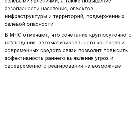
селевыми явлениями, а также повышение
безопасности населения, объектов
инфраструктуры и территорий, подверженных
селевой опасности.
В МЧС отмечают, что сочетание круглосуточного
наблюдения, автоматизированного контроля и
современных средств связи позволит повысить
эффективность раннего выявления угроз и
своевременного реагирования на возможные
селевые процессы.
Напомним, центр исследований землетрясений
Казахстана и Китая
откроют
в Алматы.
МЧС
Сель
Происшествия, ЧС
Горы
Алматинс
Жанара Мухамедиярова
Автор