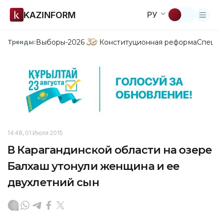
KAZINFORM
РУ
Выборы-2026
Конституционная реформа
Спецп
Тренды:
14:48, 01 Июля 2015
В Карагандинской области на озере
Балхаш утонули женщина и ее
двухлетний сын