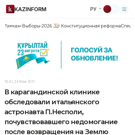
KAZINFORM
РУ
Выборы-2026
Конституционная реформа
Спецп
Тренды:
15:41, 24 Мая 2011
В карагандинской клинике
обследовали итальянского
астронавта П.Несполи,
почувствовавшего недомогание
после возвращения на Землю