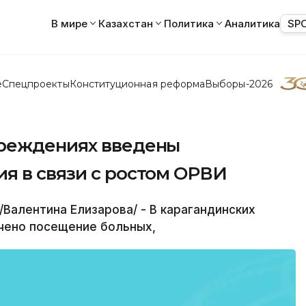
В мире
Казахстан
Политика
Аналитика
SP
е
Спецпроекты
Конституционная реформа
Выборы-2026
чреждениях введены
я в связи с ростом ОРВИ
Валентина Елизарова/ - В карагандинских
ичено посещение больных,