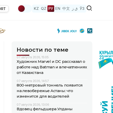
KZ
QZ
РУ
EN
中文
ق ز
ЎЗ
ORT
Новости по теме
07 августа 2026, 15:05
Художник Marvel и DC рассказал о
работе над Batman и впечатлениях
от Казахстана
07 августа 2026, 14:57
800-метровый тоннель появится
на левобережье Астаны: что
изменится для водителей
07 августа 2026, 13:06
Вдовец фельдшера Улданы