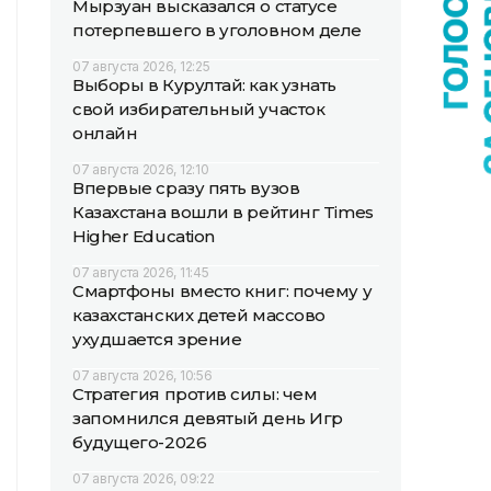
Мырзуан высказался о статусе
потерпевшего в уголовном деле
07 августа 2026, 12:25
Выборы в Курултай: как узнать
свой избирательный участок
онлайн
07 августа 2026, 12:10
Впервые сразу пять вузов
Казахстана вошли в рейтинг Times
Higher Education
07 августа 2026, 11:45
Смартфоны вместо книг: почему у
казахстанских детей массово
ухудшается зрение
07 августа 2026, 10:56
Стратегия против силы: чем
запомнился девятый день Игр
будущего-2026
07 августа 2026, 09:22