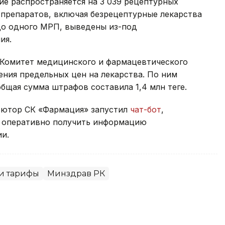
ие распространяется на 3 039 рецептурных
8 препаратов, включая безрецептурные лекарства
до одного МРП, выведены из-под
ия.
а Комитет медицинского и фармацевтического
ния предельных цен на лекарства. По ним
щая сумма штрафов составила 1,4 млн теңге.
ьютор СК «Фармация» запустил
чат-бот
,
т оперативно получить информацию
и.
и тарифы
Минздрав РК