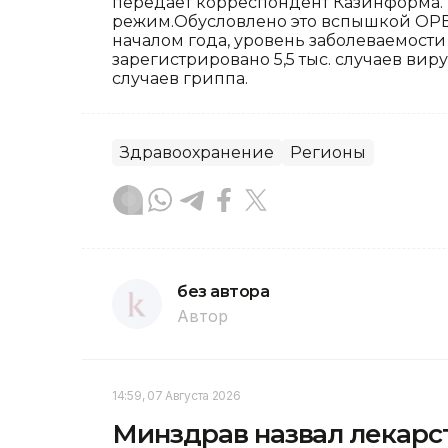
передает корреспондент Казинформа.
режим.Обусловлено это вспышкой ОРВ
началом года, уровень заболеваемости 
зарегистрировано 5,5 тыс. случаев в
случаев гриппа.
Здравоохранение
Регионы
без автора
Автор
14:59, 07 Августа 2026
Минздрав назвал лекарс