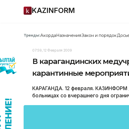
KAZINFORM
Акорда
Назначения
Закон и порядок
Дось
Тренды:
07:59, 12 Февраля 2009
В карагандинских меду
карантинные мероприяти
КАРАГАНДА. 12 февраля. КАЗИНФОРМ /
больницах со вчерашнего дня огран