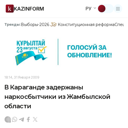
KAZINFORM
РУ
Выборы-2026
Конституционная реформа
Спецп
Тренды:
18:14, 31 Января 2009
В Караганде задержаны
наркосбытчики из Жамбылской
области