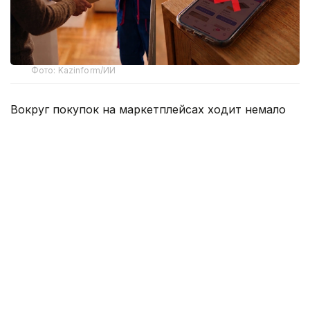
Фото: Kazinform/ИИ
Вокруг покупок на маркетплейсах ходит немало
баек, и одна из них звучит весьма убедительно –
если слишком часто отправлять заказы обратно,
однажды площадка сочтет клиента невыгодным и
закроет ему доступ к аккаунту. Одни
воспринимают это как негласное правило, другие
с недовольством считают, что это попытка
отпугнуть покупателей от законных возвратов.
Мы решили разобраться, существует ли такой
предел на самом деле и что действительно может
стать основанием для ограничений.
Казахстанское законодательство не