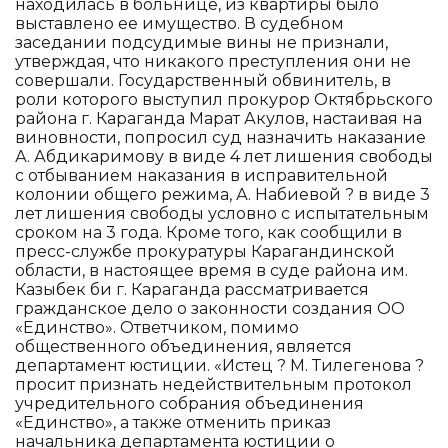
находилась в больнице, из квартиры было
выставлено ее имущество. В судебном
заседании подсудимые вины не признали,
утверждая, что никакого преступления они не
совершали. Государственный обвинитель, в
роли которого выступил прокурор Октябрьского
района г. Караганда Марат Акулов, настаивая на
виновности, попросил суд назначить наказание
А. Абдикаримову в виде 4 лет лишения свободы
с отбыванием наказания в исправительной
колонии общего режима, А. Набиевой ? в виде 3
лет лишения свободы условно с испытательным
сроком на 3 года. Кроме того, как сообщили в
пресс-службе прокуратуры Карагандинской
области, в настоящее время в суде района им.
Казыбек би г. Караганда рассматривается
гражданское дело о законности создания ОО
«Единство». Ответчиком, помимо
общественного объединения, является
департамент юстиции. «Истец ? М. Тилегенова ?
просит признать недействительным протокол
учредительного собрания объединения
«Единство», а также отменить приказ
начальника департамента юстиции о