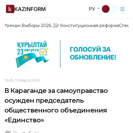
KAZINFORM
РУ
Выборы-2026
Конституционная реформа
Спецп
Тренды:
10:45, 17 Марта 2009
В Караганде за самоуправство
осужден председатель
общественного объединения
«Единство»