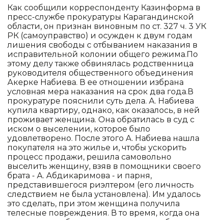
Как сообщили корреспонденту Казинформа в
пресс-службе прокуратуры Карагандинской
области, он признан виновным по ст. 327 ч. 3 УК
РК (самоуправство) и осужден к двум годам
лишения свободы с отбыванием наказания в
исправительной колонии общего режима.По
этому делу также обвинялась родственница
руководителя общественного объединения
Акерке Набиева. В ее отношении избрана
условная мера наказания на срок два года.В
прокуратуре пояснили суть дела. А. Набиева
купила квартиру, однако, как оказалось, в ней
проживает женщина. Она обратилась в суд с
иском о выселении, которое было
удовлетворено. После этого А. Набиева нашла
покупателя на это жилье и, чтобы ускорить
процесс продажи, решила самовольно
выселить женщину, взяв в помощники своего
брата - А. Абдикаримова - и парня,
представившегося риэлтером (его личность
следствием не была установлена). Им удалось
это сделать, при этом женщина получила
телесные повреждения. В то время, когда она