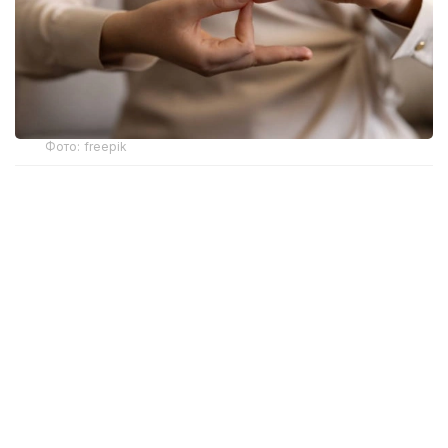
Фото: freepik
Новый механизм обеспечения разработан
Министерством здравоохранения. Об этом
сообщила и. о. директора департамента охраны
здоровья матери и ребенка МЗ РК Жанар Садуова.
Ранее слуховые аппараты предоставлялись
в рамках социальной защиты только отдельным
категориям граждан с инвалидностью вследствие
тяжелых нарушений слуха. После внесения
изменений в законодательство право на такую
помощь получили более широкие категории