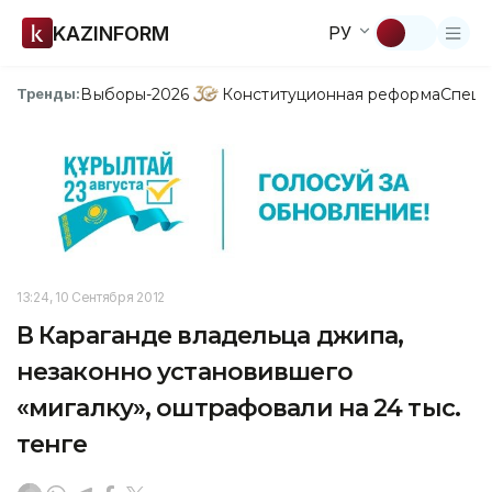
KAZINFORM
РУ
Выборы-2026
Конституционная реформа
Спецп
Тренды:
13:24, 10 Сентября 2012
В Караганде владельца джипа,
незаконно установившего
«мигалку», оштрафовали на 24 тыс.
тенге