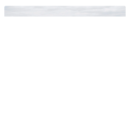
Фото: Kazinform/ИИ
Каждый год на дорогах Казахстана происходят
десятки аварий с участием животных. Особенно
часто такие ДТП случаются на междугородних
трассах, где на проезжей части неожиданно
оказываются лошади, коровы, верблюды,