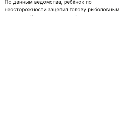
По данным ведомства, ребёнок по
неосторожности зацепил голову рыболовным
крючком. Находившиеся поблизости спасатели,
дежурившие на модульной капсуле, оперативно
оказали пострадавшему первую помощь до
прибытия бригады скорой медицинской помощи.