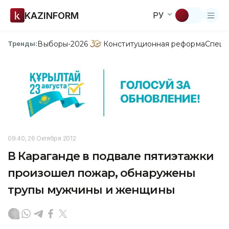
KAZINFORM
РУ
Выборы-2026
Конституционная реформа
Спецп
Тренды:
09:40, 26 Октября 2012
В Караганде в подвале пятиэтажки
произошел пожар, обнаружены
трупы мужчины и женщины