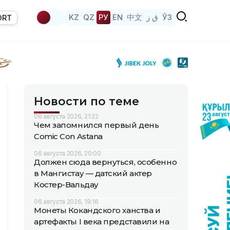
KZ
QZ
РУ
EN
中文
ق ز
ЎЗ
ORT
Новости по теме
06 августа 2026, 21:22
Чем запомнился первый день
Comic Con Astana
06 августа 2026, 20:00
Должен сюда вернуться, особенно
в Мангистау — датский актер
Костер-Вальдау
06 августа 2026, 19:16
Монеты Кокандского ханства и
артефакты I века представили на