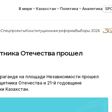
В мире
Казахстан
Политика
Аналитика
SP
е
Спецпроекты
Конституционная реформа
Выборы-2026
итника Отечества прошел
араганде на площади Независимости прошел
щитника Отечества и 21-й годовщине
и Казахстан.