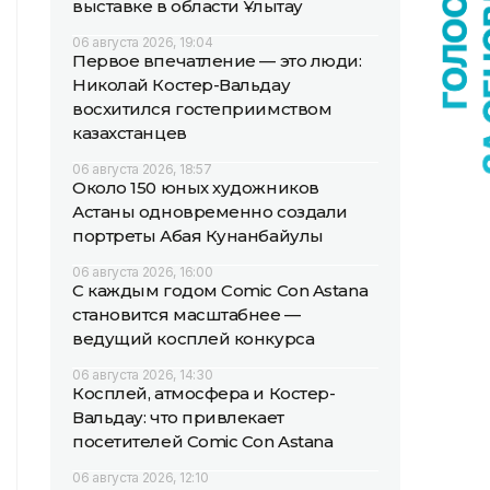
выставке в области Ұлытау
06 августа 2026, 19:04
Первое впечатление — это люди:
Николай Костер-Вальдау
восхитился гостеприимством
казахстанцев
06 августа 2026, 18:57
Около 150 юных художников
Астаны одновременно создали
портреты Абая Кунанбайулы
06 августа 2026, 16:00
С каждым годом Comic Con Astana
становится масштабнее —
ведущий косплей конкурса
06 августа 2026, 14:30
Косплей, атмосфера и Костер-
Вальдау: что привлекает
посетителей Comic Con Astana
06 августа 2026, 12:10