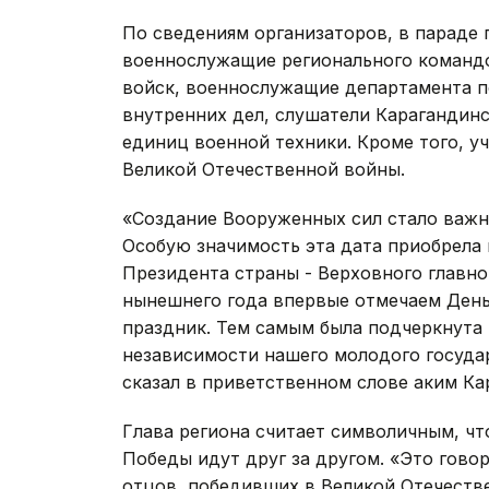
По сведениям организаторов, в параде п
военнослужащие регионального командо
войск, военнослужащие департамента п
внутренних дел, слушатели Карагандин
единиц военной техники. Кроме того, 
Великой Отечественной войны.
«Создание Вооруженных сил стало важн
Особую значимость эта дата приобрела в
Президента страны - Верховного главн
нынешнего года впервые отмечаем День
праздник. Тем самым была подчеркнута
независимости нашего молодого государ
сказал в приветственном слове аким К
Глава региона считает символичным, чт
Победы идут друг за другом. «Это гов
отцов, победивших в Великой Отечеств