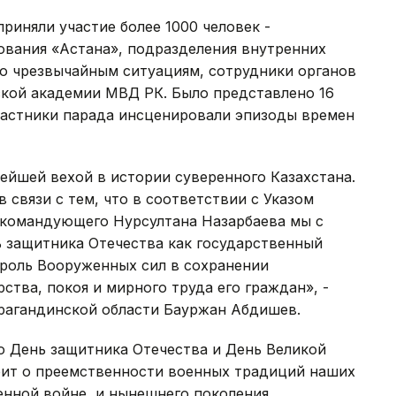
риняли участие более 1000 человек -
вания «Астана», подразделения внутренних
о чрезвычайным ситуациям, сотрудники органов
ской академии МВД РК. Было представлено 16
участники парада инсценировали эпизоды времен
ейшей вехой в истории суверенного Казахстана.
 связи с тем, что в соответствии с Указом
окомандующего Нурсултана Назарбаева мы с
 защитника Отечества как государственный
 роль Вооруженных сил в сохранении
ства, покоя и мирного труда его граждан», -
арагандинской области Бауржан Абдишев.
о День защитника Отечества и День Великой
орит о преемственности военных традиций наших
енной войне, и нынешнего поколения