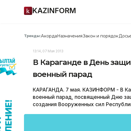
KAZINFORM
Акорда
Назначения
Закон и порядок
Дось
Тренды:
13:14, 07 Мая 2013
В Караганде в День защ
военный парад
КАРАГАНДА. 7 мая. КАЗИНФОРМ - В К
военный парад, посвященный Дню за
создания Вооруженных сил Республик