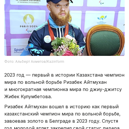
Фото: Альберт Ахметов/Kazinform
2023 год — первый в истории Казахстана чемпион
мира по вольной борьбе Ризабек Айтмухан
и многократная чемпионка мира по джиу-джитсу
Жибек Кулумбетова.
Ризабек Айтмухан вошел в историю как первый
казахстанский чемпион мира по вольной борьбе,
завоевав золото в Белграде в 2023 году. Спустя
год молодой атлет закрепил свой статус лидера,