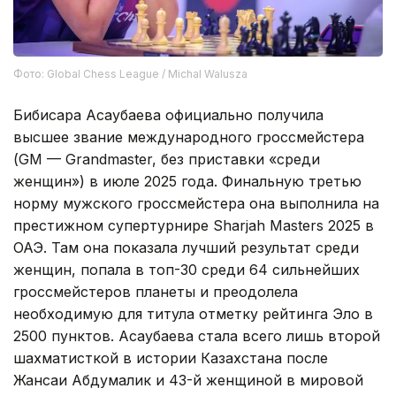
Фото: Global Chess League / Michal Walusza
Бибисара Асаубаева официально получила
высшее звание международного гроссмейстера
(GM — Grandmaster, без приставки «среди
женщин») в июле 2025 года. Финальную третью
норму мужского гроссмейстера она выполнила на
престижном супертурнире Sharjah Masters 2025 в
ОАЭ. Там она показала лучший результат среди
женщин, попала в топ-30 среди 64 сильнейших
гроссмейстеров планеты и преодолела
необходимую для титула отметку рейтинга Эло в
2500 пунктов. Асаубаева стала всего лишь второй
шахматисткой в истории Казахстана после
Жансаи Абдумалик и 43-й женщиной в мировой