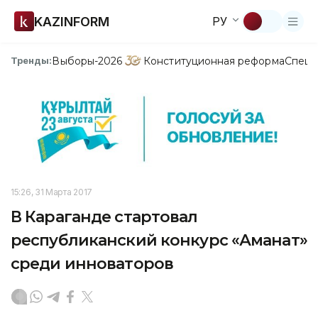
KAZINFORM
РУ
Выборы-2026
Конституционная реформа
Спецп
Тренды:
15:26, 31 Марта 2017
В Караганде стартовал
республиканский конкурс «Аманат»
среди инноваторов