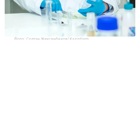
Фото: Солтан Жексенбеков/ Kazinform
Соглашением предусмотрено взаимное признание
без прохождения национальных процедур
признания документов об ученых званиях
старшего научного сотрудника, доцента,
ассоциированного профессора (доцента)
и профессора, выданных уполномоченными
органами государств-членов ЕАЭС.
Таким образом, документы об ученых званиях,
выданные в Республике Казахстан, будут
признаваться на территориях других государств-