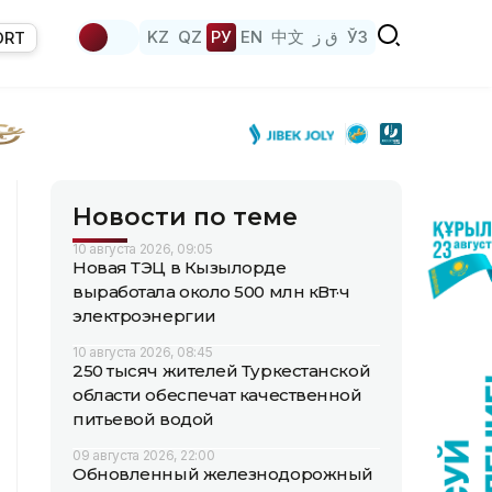
KZ
QZ
РУ
EN
中文
ق ز
ЎЗ
ORT
Новости по теме
10 августа 2026, 09:05
Новая ТЭЦ в Кызылорде
выработала около 500 млн кВт·ч
электроэнергии
10 августа 2026, 08:45
250 тысяч жителей Туркестанской
области обеспечат качественной
питьевой водой
09 августа 2026, 22:00
Обновленный железнодорожный