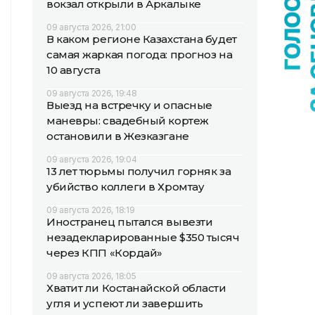
вокзал открыли в Аркалыке
09 августа 2026, 21:00
В каком регионе Казахстана будет
самая жаркая погода: прогноз на
10 августа
09 августа 2026, 19:48
Выезд на встречку и опасные
маневры: свадебный кортеж
остановили в Жезказгане
09 августа 2026, 19:04
13 лет тюрьмы получил горняк за
убийство коллеги в Хромтау
09 августа 2026, 18:19
Иностранец пытался вывезти
незадекларированные $350 тысяч
через КПП «Кордай»
09 августа 2026, 18:05
Хватит ли Костанайской области
угля и успеют ли завершить