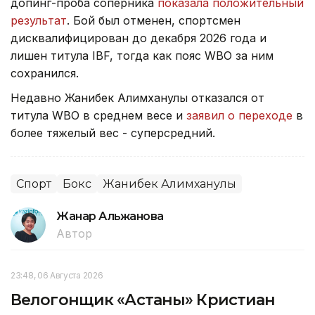
допинг-проба соперника
показала положительный
результат
. Бой был отменен, спортсмен
дисквалифицирован до декабря 2026 года и
лишен титула IBF, тогда как пояс WBO за ним
сохранился.
Недавно Жанибек Алимханулы отказался от
титула WBO в среднем весе и
заявил о переходе
в
более тяжелый вес - суперсредний.
Спорт
Бокс
Жанибек Алимханулы
Жанар Альжанова
Автор
23:48, 06 Августа 2026
Велогонщик «Астаны» Кристиан