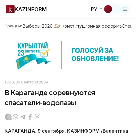
KAZINFORM
РУ
Выборы-2026
Конституционная реформа
Спецп
Тренды:
13:40, 09 Сентября 2009
В Караганде соревнуются
спасатели-водолазы
КАРАГАНДА. 9 сентября. КАЗИНФОРМ /Валентина