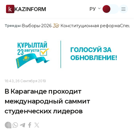
KAZINFORM
РУ
Выборы-2026
Конституционная реформа
Спецп
Тренды:
16:43, 26 Сентября 2019
В Караганде проходит
международный саммит
студенческих лидеров