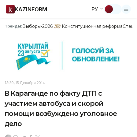
KAZINFORM
РУ
Выборы-2026
Конституционная реформа
Спецп
Тренды:
13:29, 15 Декабря 2014
В Караганде по факту ДТП с
участием автобуса и скорой
помощи возбуждено уголовное
дело