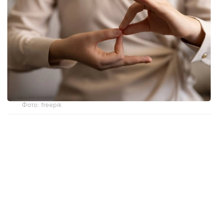
Фото: freepik
Новый механизм обеспечения разработан
Министерством здравоохранения. Об этом
сообщила и. о. директора департамента охраны
здоровья матери и ребенка МЗ РК Жанар Садуова.
Ранее слуховые аппараты предоставлялись
в рамках социальной защиты только отдельным
категориям граждан с инвалидностью вследствие