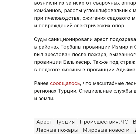
возникли из-за искр от сварочных аппа
комбайнов, работы углошлифовальных 
при пчеловодстве, сжигания садового м
и повреждений электрических опор.
Суды санкционировали арест подозрев
в районах Торбалы провинции Измир и 
был арестован после пожара, вызванно
провинции Балыкесир. Также под страж
в поджоге хижины в провинции Адыяма
Ранее
сообщалось
, что масштабные лес
регионах Турции. Специальные службы в
и земли.
Арест
Турция
Происшествия, ЧС
В
Лесные пожары
Мировые новости