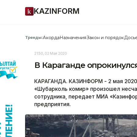
KAZINFORM
Акорда
Назначения
Закон и порядок
Дось
Тренды:
21:50, 02 Мая 2020
В Караганде опрокинулся
КАРАГАНДА. КАЗИНФОРМ - 2 мая 2020
«Шубарколь комир» произошел несча
сотрудника, передает МИА «Казинфо
предприятия.