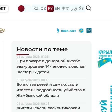
KZ
QZ
РУ
EN
中文
ق ز
ЎЗ
ORT
Новости по теме
06 августа 2026, 01:36
При пожаре в донерной Актобе
эвакуировали 14 человек, включая
шестерых детей
06 августа 2026, 00:48
Боялся за детей и семью: стали
известны подробности убийства в
Жамбылской области
06 августа 2026, 00:06
Жители Текели раскритиковали