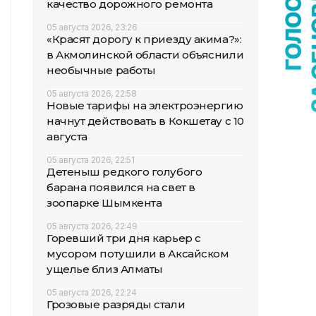
качество дорожного ремонта
05 августа 2026, 23:26
«Красят дорогу к приезду акима?»:
в Акмолинской области объяснили
необычные работы
05 августа 2026, 22:58
Новые тарифы на электроэнергию
начнут действовать в Кокшетау с 10
августа
05 августа 2026, 22:51
Детеныш редкого голубого
барана появился на свет в
зоопарке Шымкента
05 августа 2026, 22:49
Горевший три дня карьер с
мусором потушили в Аксайском
ущелье близ Алматы
05 августа 2026, 22:24
Грозовые разряды стали