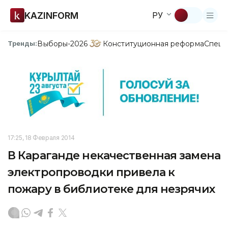
KAZINFORM
РУ
Выборы-2026
Конституционная реформа
Спецп
Тренды:
17:25, 18 Февраля 2014
В Караганде некачественная замена
электропроводки привела к
пожару в библиотеке для незрячих