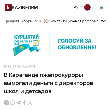
KAZINFORM
РУ
Выборы-2026
Конституционная реформа
Спецп
Тренды:
16:38, 27 Ноября 2014
В Караганде лжепрокуроры
вымогали деньги с директоров
школ и детсадов