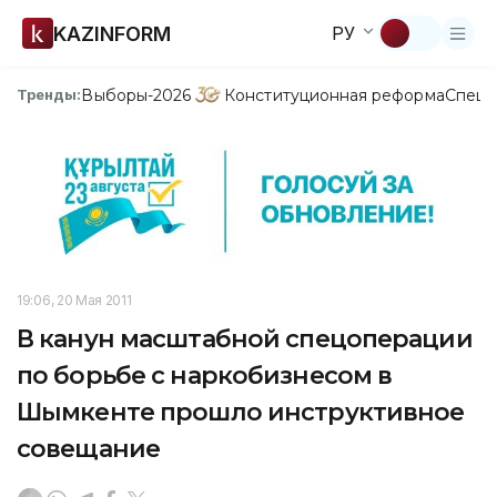
KAZINFORM
РУ
Выборы-2026
Конституционная реформа
Спецп
Тренды:
19:06, 20 Мая 2011
В канун масштабной спецоперации
по борьбе с наркобизнесом в
Шымкенте прошло инструктивное
совещание