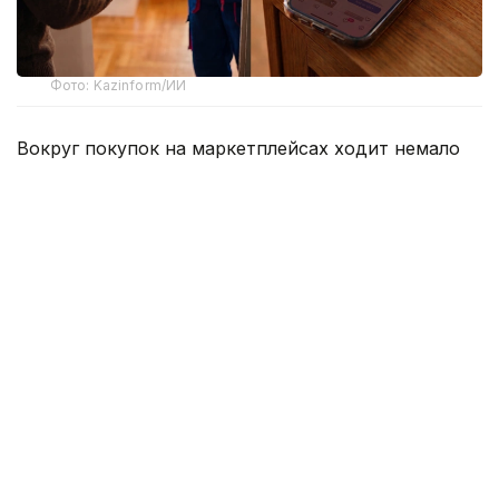
Фото: Kazinform/ИИ
Вокруг покупок на маркетплейсах ходит немало
баек, и одна из них звучит весьма убедительно –
если слишком часто отправлять заказы обратно,
однажды площадка сочтет клиента невыгодным и
закроет ему доступ к аккаунту. Одни
воспринимают это как негласное правило, другие
с недовольством считают, что это попытка
отпугнуть покупателей от законных возвратов.
Мы решили разобраться, существует ли такой
предел на самом деле и что действительно может
стать основанием для ограничений.
Казахстанское законодательство не
устанавливает напрямую, сколько покупок