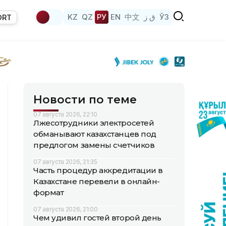
KZ
QZ
РУ
EN
中文
ق ز
ЎЗ
ORT
Новости по теме
07 августа 2026, 22:10
Лжесотрудники электросетей
обманывают казахстанцев под
предлогом замены счетчиков
07 августа 2026, 21:35
Часть процедур аккредитации в
Казахстане перевели в онлайн-
формат
07 августа 2026, 21:00
Чем удивил гостей второй день