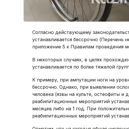
Согласно действующему законодательст
устанавливается бессрочно (Перечень 
приложение 5 к Правилам проведения м
В некоторых случаях, в целях прохожд
устанавливается по более тяжелой группе
К примеру, при ампутации ноги на уровн
бессрочно. Однако, при выявлении осл
человека (язвы на культе, остеофиты и 
реабилитационных мероприятий устанавл
месяцев либо на 1 год. При положитель
реабилитационных мероприятий устанавл
Отметим, что на сегодня общая численно