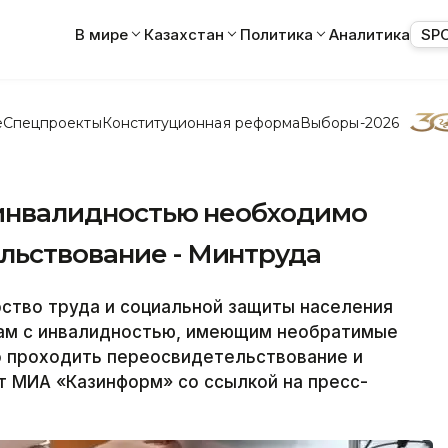
В мире
Казахстан
Политика
Аналитика
SP
е
Спецпроекты
Конституционная реформа
Выборы-2026
с инвалидностью необходимо
льствование - Минтруда
тво труда и социальной защиты населения
ицам с инвалидностью, имеющим необратимые
 проходить переосвидетельствование и
т МИА «Казинформ» со ссылкой на пресс-