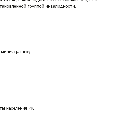
становленной группой инвалидности.
 министрлігінің
ты населения РК