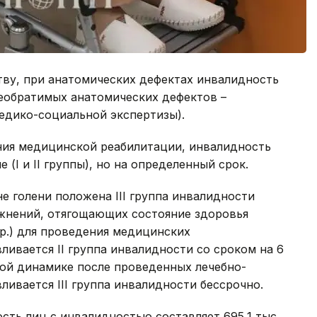
ву, при анатомических дефектах инвалидность
необратимых анатомических дефектов –
едико-социальной экспертизы).
ения медицинской реабилитации, инвалидность
 (I и II группы), но на определенный срок.
е голени положена III группа инвалидности
ожнений, отягощающих состояние здоровья
др.) для проведения медицинских
ивается II группа инвалидности со сроком на 6
ной динамике после проведенных лечебно-
ивается III группа инвалидности бессрочно.
сть лиц с инвалидностью составляет 695,1 тыс.