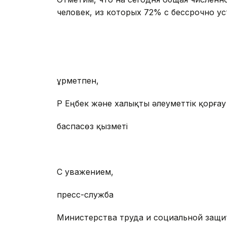
человек, из которых 72% с бессрочно у
Құрметпен,
ҚР Еңбек және халықты әлеуметтік қорғау
баспасөз қызметі
С уважением,
пресс-служба
Министерства труда и социальной защи