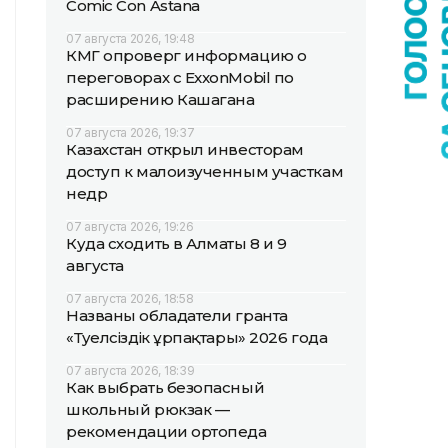
Comic Con Astana
07 августа 2026, 19:48
КМГ опроверг информацию о
переговорах с ExxonMobil по
расширению Кашагана
07 августа 2026, 19:37
Казахстан открыл инвесторам
доступ к малоизученным участкам
недр
07 августа 2026, 19:26
Куда сходить в Алматы 8 и 9
августа
07 августа 2026, 18:58
Названы обладатели гранта
«Тәуелсіздік ұрпақтары» 2026 года
07 августа 2026, 18:39
Как выбрать безопасный
школьный рюкзак —
рекомендации ортопеда