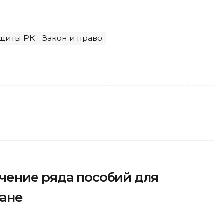
ащиты РК
Закон и право
чение ряда пособий для
тане