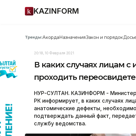
KAZINFORM
Акорда
Назначения
Закон и порядок
Дось
Тренды:
20:18, 10 Февраля 2021
В каких случаях лицам 
проходить переосвидете
НУР-СУЛТАН. КАЗИНФОРМ - Министерс
РК информирует, в каких случаях л
анатомические дефекты, необходимо
подтверждать данный факт, передае
службу ведомства.