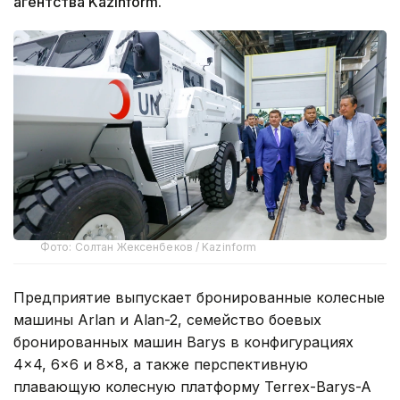
агентства Kazinform.
Фото: Солтан Жексенбеков / Kazinform
Предприятие выпускает бронированные колесные
машины Arlan и Alan-2, семейство боевых
бронированных машин Barys в конфигурациях
4×4, 6×6 и 8×8, а также перспективную
плавающую колесную платформу Terrex-Barys-A