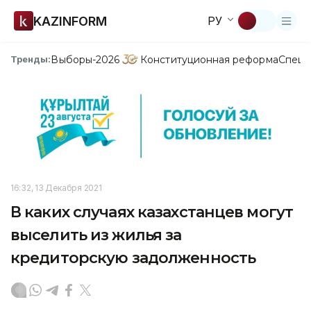
KAZINFORM
РУ
Выборы-2026
Конституционная реформа
Спецп
Тренды:
16:32, 13 Декабря 2021
В каких случаях казахстанцев могут
выселить из жилья за
кредиторскую задолженность