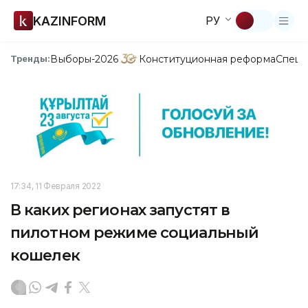
KAZINFORM
РУ
Выборы-2026
Конституционная реформа
Спецп
Тренды:
17:34, 11 Февраля 2022
В каких регионах запустят в
пилотном режиме социальный
кошелек